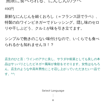
無限に食べられる、にんじんのラペ
490円
新鮮なにんじんを細くおろし（＝フランス語でラペ）、
特製の白ワインビネガーでドレッシング。隠し味のセロ
リや干しぶどう、クルミが味を引き立てます。
シンプルで飽きのこない味付けなので、いくらでも食べ
られるかも知れませんヨ！？
店主のひと言：ワインのアテに良し、サラダや前菜としても良しの本
品はサッパリとしたビネガー風味が食欲をそそります。女性はもちろ
ん、店主のような中高年男性にこそ召し上がっていただきたい一品で
す。^^;
Select Language
▼