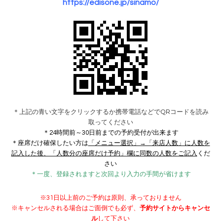
https://edisone.jp/sinamo/
＊上記の青い文字をクリックするか携帯電話などでQRコードを読み
取ってください
＊24時間前～30日前までの予約受付が出来ます
＊座席だけ確保したい方は
「メニュー選択」→「来店人数」に人数を
記入した後、「人数分の座席だけ予約」欄に同数の人数をご記入
くだ
さい
＊一度、登録されますと
次回より
入力の手間が省けます
※31日以上前のご予約は原則、承っておりません
※キャンセルされる場合はご面倒でも必ず、
予約サイトからキャンセ
ル
して下さい