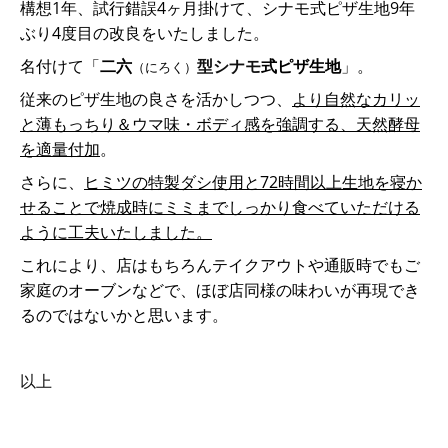
構想1年、試行錯誤4ヶ月掛けて、シナモ式ピザ生地9年
ぶり4度目の改良をいたしました。
名付けて「
二六
型シナモ
式ピザ生地
」。
（にろく）
従来のピザ生地の良さを活かしつつ、
より自然なカリッ
と薄もっちり＆ウマ味・ボディ感を強調する、天然酵母
を適量付加
。
さらに、
ヒミツの特製ダシ使用と72時間以上生地を寝か
せることで焼成時にミミまでしっかり食べていただける
ように工夫いたしました。
これにより、店はもちろんテイクアウトや通販時でもご
家庭のオーブンなどで、ほぼ店同様の味わいが再現でき
るのではないかと思います。
以上