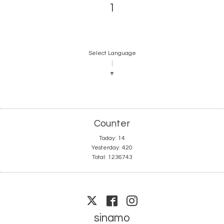
1
Select Language
▼
Counter
Today:
14
Yesterday:
420
Total:
1236743
sinamo